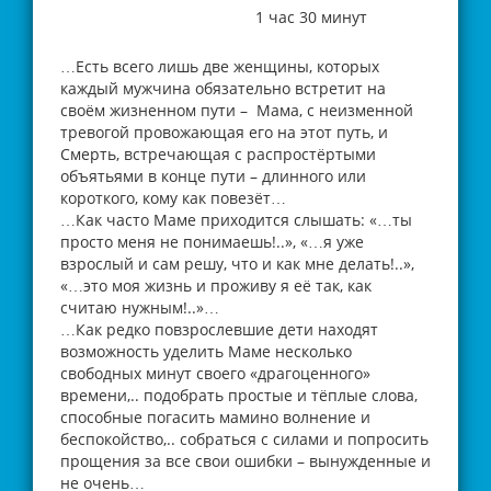
1 час 30 минут
…Есть всего лишь две женщины, которых
каждый мужчина обязательно встретит на
своём жизненном пути – Мама, с неизменной
тревогой провожающая его на этот путь, и
Смерть, встречающая с распростёртыми
объятьями в конце пути – длинного или
короткого, кому как повезёт…
…Как часто Маме приходится слышать: «…ты
просто меня не понимаешь!..», «…я уже
взрослый и сам решу, что и как мне делать!..»,
«…это моя жизнь и проживу я её так, как
считаю нужным!..»…
…Как редко повзрослевшие дети находят
возможность уделить Маме несколько
свободных минут своего «драгоценного»
времени,.. подобрать простые и тёплые слова,
способные погасить мамино волнение и
беспокойство,.. собраться с силами и попросить
прощения за все свои ошибки – вынужденные и
не очень…