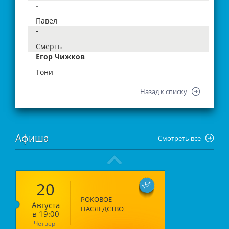
-
Павел
-
Смерть
Егор Чижков
Тони
Назад к списку
Афиша
Смотреть все
20
16
РОКОВОЕ
Августа
НАСЛЕДСТВО
в 19:00
Четверг