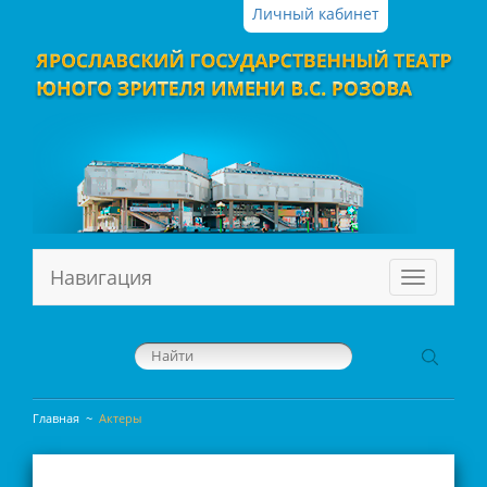
Личный кабинет
Навигация
Меню
Главная
~
Актеры