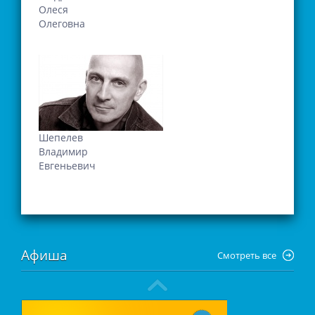
Олеся
Олеговна
Шепелев
Владимир
Евгеньевич
Афиша
Смотреть все