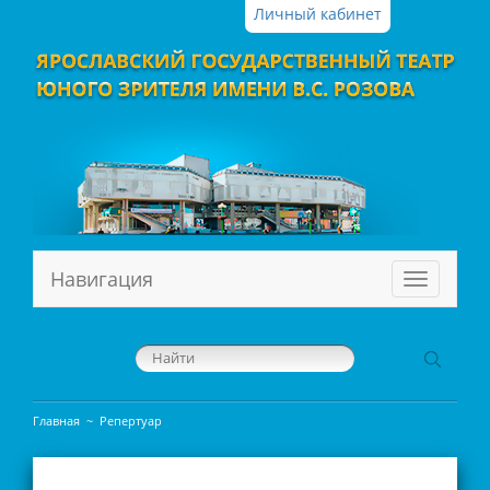
Личный кабинет
Навигация
Меню
Главная
~
Репертуар