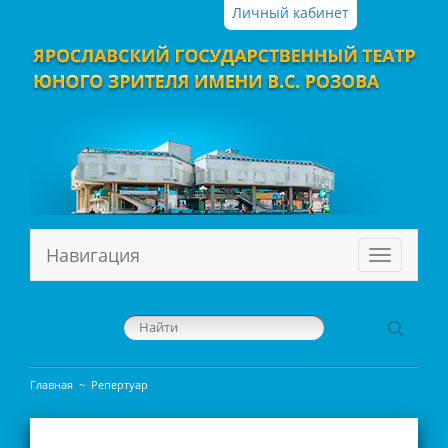
Личный кабинет
Навигация
Меню
Главная
~
Репертуар